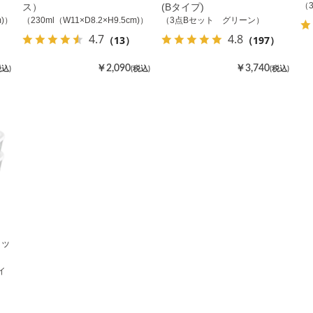
（
ス）
(Bタイプ)
m)）
（230ml（W11×D8.2×H9.5cm)）
（3点Bセット グリーン）
4.7
4.8
（13）
（197）
￥2,090
￥3,740
税込)
(税込)
(税込)
セッ
イ