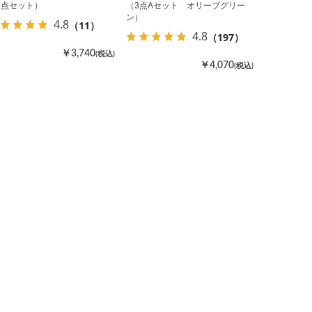
3点セット）
（3点Aセット オリーブグリー
ン）
4.8
（11）
4.8
（197）
￥3,740
(税込)
￥4,070
(税込)