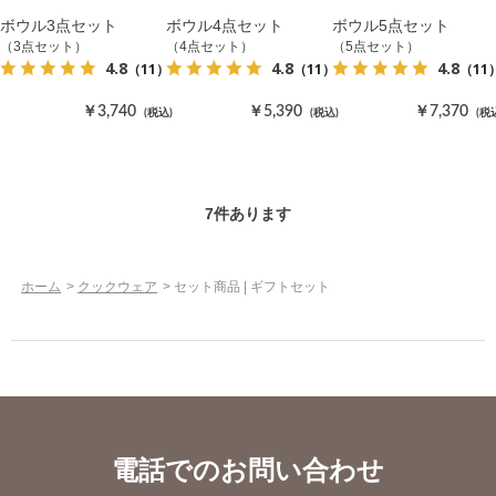
ボウル3点セット
ボウル4点セット
ボウル5点セット
（3点セット）
（4点セット）
（5点セット）
4.8
4.8
4.8
（11）
（11）
（11
￥3,740
￥5,390
￥7,370
(税込)
(税込)
(税
7
件あります
ホーム
>
クックウェア
>
セット商品 | ギフトセット
電話でのお問い合わせ