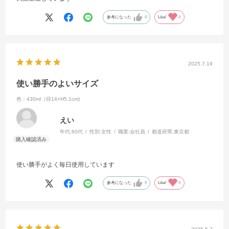
参考になった
0
Like!
0
2025.7.19
使い勝手のよいサイズ
色：430ml（径14×H5.1cm)
えい
年代:
60代
性別:
女性
職業:
会社員
都道府県:
東京都
使い勝手がよく毎日使用しています
参考になった
0
Like!
0