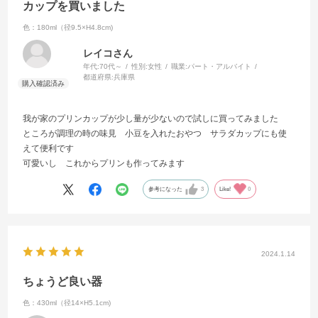
カップを買いました
色：180ml（径9.5×H4.8cm)
レイコさん
年代:
70代～
性別:
女性
職業:
パート・アルバイト
都道府県:
兵庫県
我が家のプリンカップが少し量が少ないので試しに買ってみました
ところが調理の時の味見 小豆を入れたおやつ サラダカップにも使
えて便利です
可愛いし これからプリンも作ってみます
参考になった
3
Like!
0
2024.1.14
ちょうど良い器
色：430ml（径14×H5.1cm)