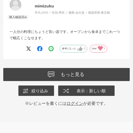
mimizuku
年代:
20代
性別:
男性
職業:
会社員
都道府県:
東京都
一人分の料理にちょうど良い器です。オーブンから食卓までこれ一つ
で幅広くこなせます。
参考になった
3
Like!
3
もっと見る
絞り込み
表示：新しい順
※レビューを書くには
ログイン
が必要です。