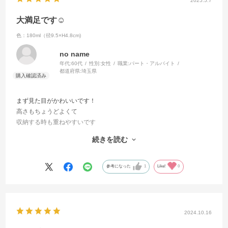
2025.5.7
大満足です☺️
色：180ml（径9.5×H4.8cm)
no name
年代:
60代
性別:
女性
職業:
パート・アルバイト
都道府県:
埼玉県
まず見た目がかわいいです！
高さもちょうどよくて
収納する時も重ねやすいです
お菓子作りだけでなく測った調味料を入れたりして料理する時も使っ
続きを読む
ています
電子レンジもオーブンにも使えて重宝しています
購入してよかったです😊
参考になった
1
Like!
0
2024.10.16