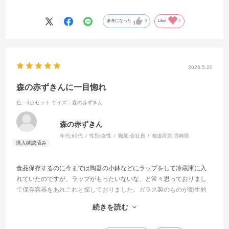
自分の分としてまた追加購入も考えています。
参考になった
0
Like!
0
2026.5.20
森の赤ずきんに一目惚れ
色：3点セット
サイズ：森の赤ずきん
森の赤ずきん
年代:
60代
性別:
女性
職業:
会社員
都道府県:
宮崎県
食品保存するのに今までは陶器の小鉢などにラップをして冷蔵庫に入
れていたのですが、ラップがもったいないな、と常々思っておりまし
て保存容器をあれこれと探しておりました。ガラス製のものが衛生的
にも良いのではと思い、絞り込んでいってiwakiさんの保存容器にたど
続きを読む
り着きました。実際に使ってみて、まず、洗いやすさが気に入りまし
た。食品を入れるものは清潔が一番ですから。そして、荷物が届いた