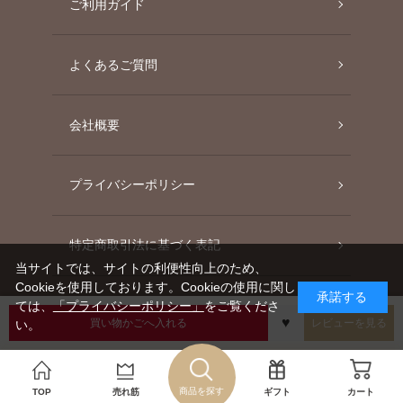
ご利用ガイド
よくあるご質問
会社概要
プライバシーポリシー
特定商取引法に基づく表記
当サイトでは、サイトの利便性向上のため、
Cookieを使用しております。Cookieの使用に関し
承諾する
ては、
「プライバシーポリシー」
をご覧くださ
買い物かごへ入れる
レビューを見る
い。
Instagram
Facebook
Twitter
Line
Copyright©AGC TECHNO GLASS CO., LTD.
商品を探す
TOP
売れ筋
ギフト
カート