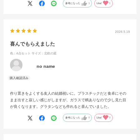
時の段ボールの梱包の仕方がキレイでした。梱包の仕方で、その企業
参考になった
1
Like!
1
のすべてがわかるような気がします。次はどれを注文しようかと今か
ら考えております。
2026.5.19
喜んでもらえました
色：4点セット
サイズ：北欧の庭
no name
作り置きをよくする友人の結婚祝いに。プラスチックだと食卓にその
まま出すと寂しい感じがしますが、ガラスで柄ありなので少し見た目
が良くなります。グラタンなども作れると喜んでいました。
参考になった
0
Like!
0