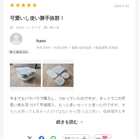
2026.5.15
可愛いし使い勝手抜群！
色：4点セット
サイズ：青い鳥と木
haru
年代:
50代
性別:
女性
職業:
会社役員
都道府県:
北海道
今までもバラバラで購入し、つかっていたのですが、ネットでこの可
愛い柄を見つけて早速購入。もっと多いセットと迷ったのですが、そ
ちらを買っても良かったのではないかと思うほど良い。収納場所も考
えて少なくしたのですが、冷蔵庫への保管のしやすさも食洗機に入れ
続きを読む
られるのも何もかも良かったです！また買い足すことになると思うの
で、可愛いのがたくさん出るといいなぁ♥️
参考になった
1
Like!
0