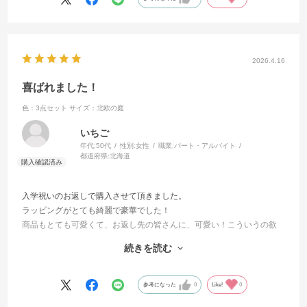
2026.4.16
喜ばれました！
色：3点セット
サイズ：北欧の庭
いちご
年代:
50代
性別:
女性
職業:
パート・アルバイト
都道府県:
北海道
入学祝いのお返しで購入させて頂きました。
ラッピングがとても綺麗で豪華でした！
商品もとても可愛くて、お返し先の皆さんに、可愛い！こういうの欲
しかった！と大変、喜ばれました。
続きを読む
追加で自宅用も購入しました（笑）。
ラッピング、商品共に大満足です。
ありがとうございました！
参考になった
0
Like!
0