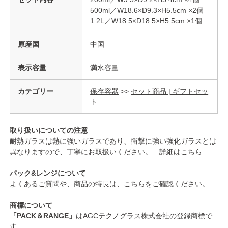
500ml／W18.6×D9.3×H5.5cm ×2個
1.2L／W18.5×D18.5×H5.5cm ×1個
原産国
中国
表示容量
満水容量
カテゴリー
保存容器
>>
セット商品 | ギフトセッ
ト
取り扱いについての注意
耐熱ガラスは熱に強いガラスであり、衝撃に強い強化ガラスとは
異なりますので、丁寧にお取扱いください。
詳細はこちら
パック&レンジについて
よくあるご質問や、商品の特長は、
こちら
をご確認ください。
商標について
「PACK＆RANGE」
はAGCテクノグラス株式会社の登録商標で
す。