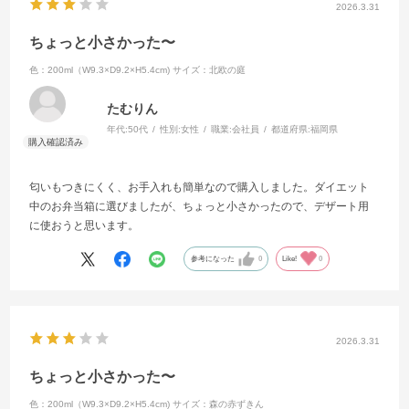
2026.3.31
ちょっと小さかった〜
色：200ml（W9.3×D9.2×H5.4cm)
サイズ：北欧の庭
たむりん
年代:
50代
性別:
女性
職業:
会社員
都道府県:
福岡県
匂いもつきにくく、お手入れも簡単なので購入しました。ダイエット
中のお弁当箱に選びましたが、ちょっと小さかったので、デザート用
に使おうと思います。
参考になった
0
Like!
0
2026.3.31
ちょっと小さかった〜
色：200ml（W9.3×D9.2×H5.4cm)
サイズ：森の赤ずきん