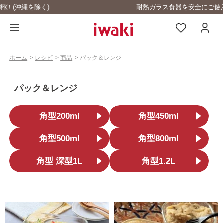
耐熱ガラス食器を安全にご使用いただくために
ホーム
>
レシピ
>
商品
>
パック＆レンジ
パック＆レンジ
角型200ml
角型450ml
角型500ml
角型800ml
角型 深型1L
角型1.2L