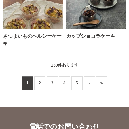
さつまいものヘルシーケー
カップショコラケーキ
キ
130
件あります
1
2
3
4
5
電話でのお問い合わせ