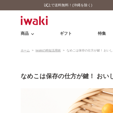
商品
ギフト
特集
ホーム
>
iwakiの時短活用術
>
なめこは保存の仕方が鍵！ おい
なめこは保存の仕方が鍵！ おい