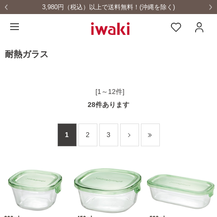
税込）以上で送料無料！(沖縄を除く)
耐熱ガラス食
耐熱ガラス
[1～12件]
28
件あります
1
2
3