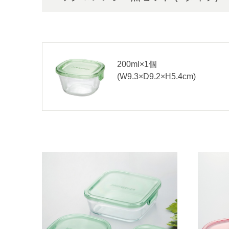
200ml×1個
(W9.3×D9.2×H5.4cm)