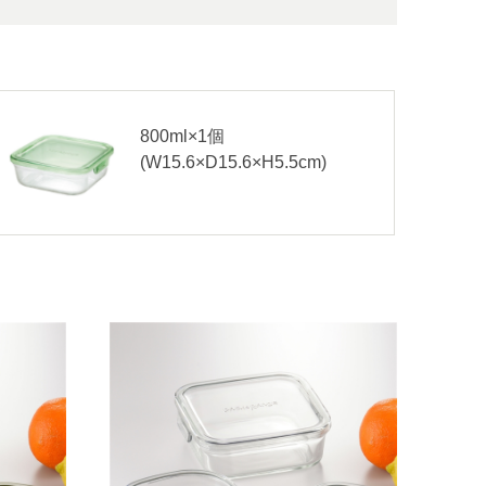
800ml×1個
(W15.6×D15.6×H5.5cm)