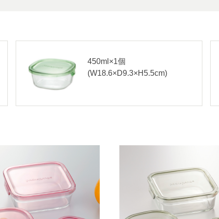
450ml×1個
(W18.6×D9.3×H5.5cm)