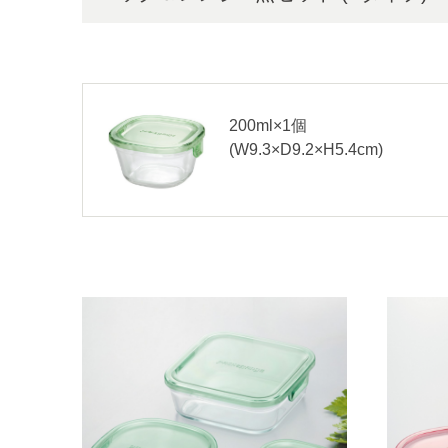
200ml×1個
(W9.3×D9.2×H5.4cm)