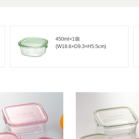
450ml×1個
(W18.6×D9.3×H5.5cm)