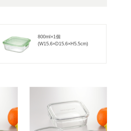
800ml×1個
(W15.6×D15.6×H5.5cm)