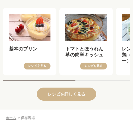
基本のプリン
トマトとほうれん
レン
草の簡単キッシュ
鶏（
ー）
レシピを見る
レシピを見る
レシピを詳しく見る
ホーム
>
保存容器