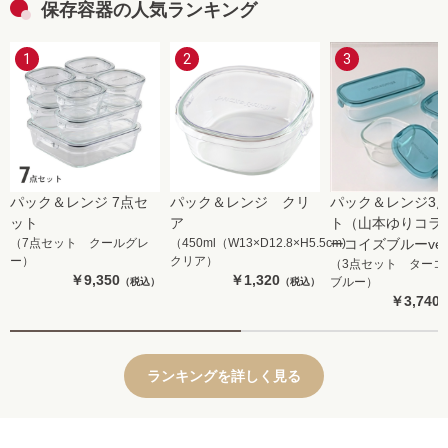
保存容器の人気ランキング
そのままレンジ出来るので快適で
ま温めて食卓へ〜と冬もきっと便利
に
す。
なんでしょうね！重宝しますね！
る
1
2
3
大変良い保存容器です
蓋
も
今
シ
パック＆レンジ 7点セ
パック＆レンジ クリ
パック＆レンジ3
ット
ア
ト（山本ゆりコラボ
（7点セット クールグレ
（450ml（W13×D12.8×H5.5cm)
ーコイズブルーve
ー）
クリア）
（3点セット ターコ
￥9,350
￥1,320
ブルー）
（税込）
（税込）
￥3,740
ランキングを詳しく見る