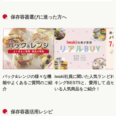
保存容器選びに迷った方へ
パック&レンジの様々な機
iwaki社員に聞いた人気ラン
どれ
能やよくあるご質問のご紹
キングBEST5と、愛用して
点セ
介
いる人気商品をご紹介！
保存容器活用レシピ