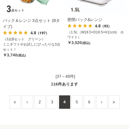
密閉パック&レンジ
パック＆レンジ 3点セット (Bタ
4.8
（93）
イプ)
4.8
（1.5L（W18.5×D18.5×H11cm) ホ
（197）
ワイト）
（3点Bセット グリーン）
￥3,520
(税込)
ミニギフトやお試しにぴったりな3点
セット！
￥3,740
(税込)
[37～48件]
116
件あります
2
3
4
5
6