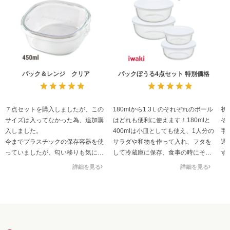
パック＆レンジ クリア
パックぼうる4点セット 特別価格
７点セットを購入しましたが、この
180mlから1.3Ｌのそれぞれのボール
初
サイズは入ってなかった為、追加購
はどれも便利に使えます！180mlと
そ
入しました。
400mlは小皿としても使え、1人分の
手
今までプラスチックの保存容器を使
サラダや和物を作って入れ、フタを
週
っていましたが、匂い移りも気にな
して冷蔵庫に保存、食事の時にその
す
らないガラス容器に変えました。
ままテーブルに出せます。もちろん
細
詳細を見る
詳細を見る
450mlサイズはちょうど良く残り物
ソースやドレッシング入れとしても
れ
の保管や作り置きに利用してます
使えます。800mlと1.3Ｌはボールと
も
我が家では一番出番がある容量で
してそこで調理し、フタをして冷蔵
1
す。
庫で保存、大皿としてそのまま食卓
今
透明度も高く一目で中身が分かり冷
へ並べても良いです。電子レンジも
多
蔵庫の中も整頓できます。
大丈夫なので、寒い季節にはそのま
ガ