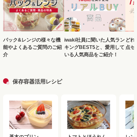
パック&レンジの様々な機
iwaki社員に聞いた人気ラン
どれ
能やよくあるご質問のご紹
キングBEST5と、愛用して
点セ
介
いる人気商品をご紹介！
保存容器活用レシピ
基本のプリン
トマトとほうれん
レン