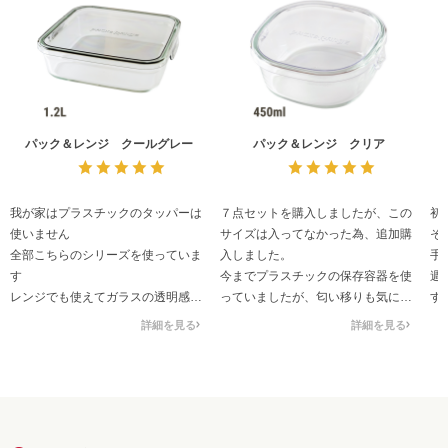
パック＆レンジ クールグレー
パック＆レンジ クリア
我が家はプラスチックのタッパーは
７点セットを購入しましたが、この
初
使いません
サイズは入ってなかった為、追加購
そ
全部こちらのシリーズを使っていま
入しました。
手
す
今までプラスチックの保存容器を使
週
レンジでも使えてガラスの透明感と
っていましたが、匂い移りも気にな
す
清潔感は本当に気持ちが良くて
らないガラス容器に変えました。
細
詳細を見る
詳細を見る
そのまま食卓にも出しています
450mlサイズはちょうど良く残り物
れ
子供達にもプレゼントしています
の保管や作り置きに利用してます
も
これからもずっと愛用していきます
我が家では一番出番がある容量で
1
✨
す。
今
透明度も高く一目で中身が分かり冷
多
蔵庫の中も整頓できます。
ガ