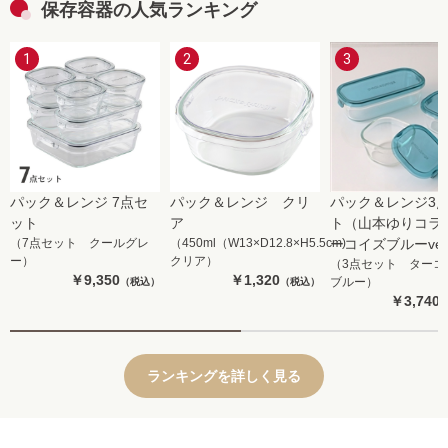
保存容器の人気ランキング
そのままレンジ出来るので快適で
に
す。
る
1
2
3
大変良い保存容器です
蓋
も
今
シ
パック＆レンジ 7点セ
パック＆レンジ クリ
パック＆レンジ3
ット
ア
ト（山本ゆりコラボ
（7点セット クールグレ
（450ml（W13×D12.8×H5.5cm)
ーコイズブルーve
ー）
クリア）
（3点セット ターコ
￥9,350
￥1,320
ブルー）
（税込）
（税込）
￥3,740
ランキングを詳しく見る