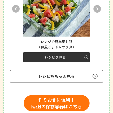
リ
レンジで簡単蒸し鶏
（和風ごまドレサラダ）
レシピを見る
レシピをもっと見る
作りおきに便利！
iwakiの保存容器はこちら