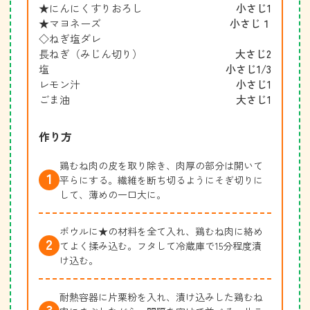
★にんにくすりおろし
小さじ1
★マヨネーズ
小さじ１
◇ねぎ塩ダレ
長ねぎ（みじん切り）
大さじ2
塩
小さじ1/3
レモン汁
小さじ1
ごま油
大さじ1
作り方
鶏むね肉の皮を取り除き、肉厚の部分は開いて
平らにする。繊維を断ち切るようにそぎ切りに
して、薄めの一口大に。
ボウルに★の材料を全て入れ、鶏むね肉に絡め
てよく揉み込む。フタして冷蔵庫で15分程度漬
け込む。
耐熱容器に片栗粉を入れ、漬け込みした鶏むね