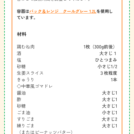
容器は
パック＆レンジ クールグレー 1.2L
を使用し
ています。
材料
鶏むね肉
1枚（300g前後）
酒
大さじ１
塩
ひとつまみ
砂糖
小さじ1/2
生姜スライス
３枚程度
きゅうり
1本
◇中華風ゴマドレ
醤油
大さじ1
酢
大さじ1
砂糖
大さじ1
ごま油
小さじ1
すりごま
大さじ2
練りごま
大さじ1
（またはピーナッツバター）