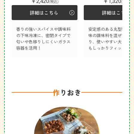
￥2,420
￥1,320
(税込)
(税込)
詳細はこちら
詳細はこちら
香りの強いスパイスや調味料
安定感のある丸型容器
の下味冷凍に、密閉タイプで
味の調味料を混ぜたり
匂いや色移りしにくいガラス
り、使いやすい大きさ
容器を活用！
もしっかりフィット！
作
りおき