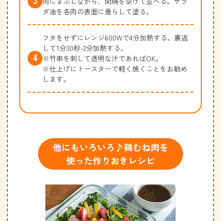
肉にまぶしながら、間隔を空けて並べる。サラ
ダ油を各肉の表面に垂らして塗る。
フタをせずにレンジ600Wで4分加熱する。裏返
して1分30秒-2分加熱する。
※竹串を刺して透明な汁であればOK。
※仕上げにトースターで軽く焼くことをお勧め
します。
他にもいろいろ♪鶏むね肉を
使った作りおきレシピ