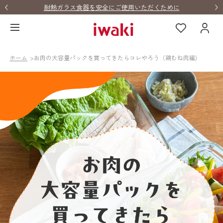
LINEお友達募集中！！10%OFFクーポンをゲット！
…
ホーム
>
お肉の大容量パックを買ってきたらコレやろう（鶏むね肉編)