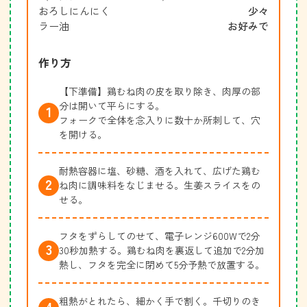
おろしにんにく
少々
ラー油
お好みで
作り方
【下準備】鶏むね肉の皮を取り除き、肉厚の部
分は開いて平らにする。
フォークで全体を念入りに数十か所刺して、穴
を開ける。
耐熱容器に塩、砂糖、酒を入れて、広げた鶏む
ね肉に調味料をなじませる。生姜スライスをの
せる。
フタをずらしてのせて、電子レンジ600Wで2分
30秒加熱する。鶏むね肉を裏返して追加で2分加
熱し、フタを完全に閉めて5分予熱で放置する。
粗熱がとれたら、細かく手で割く。千切りのき