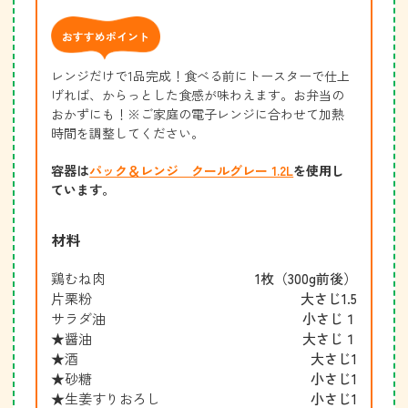
おすすめポイント
レンジだけで1品完成！食べる前にトースターで仕上
げれば、からっとした食感が味わえます。お弁当の
おかずにも！※ご家庭の電子レンジに合わせて加熱
時間を調整してください。
容器は
パック＆レンジ クールグレー 1.2L
を使用し
ています。
材料
鶏むね肉
1枚（300g前後）
片栗粉
大さじ1.5
サラダ油
小さじ１
★醤油
大さじ１
★酒
大さじ1
★砂糖
小さじ1
★生姜すりおろし
小さじ1