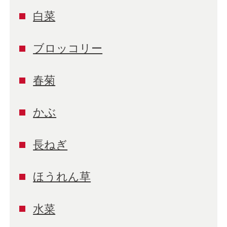
白菜
ブロッコリー
春菊
かぶ
長ねぎ
ほうれん草
水菜