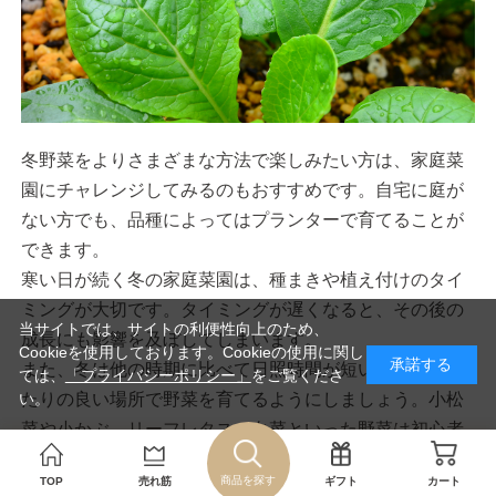
冬野菜をよりさまざまな方法で楽しみたい方は、家庭菜
園にチャレンジしてみるのもおすすめです。自宅に庭が
ない方でも、品種によってはプランターで育てることが
できます。
寒い日が続く冬の家庭菜園は、種まきや植え付けのタイ
ミングが大切です。タイミングが遅くなると、その後の
当サイトでは、サイトの利便性向上のため、
成長にも影響を及ぼしてしまいます。
Cookieを使用しております。Cookieの使用に関し
承諾する
また、冬は他の時期に比べて日照時間が短いです。日当
ては、
「プライバシーポリシー」
をご覧くださ
たりの良い場所で野菜を育てるようにしましょう。小松
い。
菜や小かぶ、リーフレタス、白菜といった野菜は初心者
の方でも比較的育てやすいので、試してみてはいかがで
商品を探す
TOP
売れ筋
ギフト
カート
しょうか。